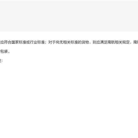
装应符合国家标准或行业标准；对于尚无相关标准的货物，则应满足南航相关规定，南
善包装。
证：