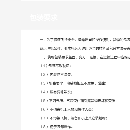
包装要求
一、为了保证飞行安全、运输质量和操作便利，货物的包
载运飞机条件，要求托运人选用适当的材料及包装方法妥
二、 货物包装要求坚固、完好、轻便，在运输过程中应保
（1）包装不致破损；
（2） 内装物不漏失；
（3）填塞要牢，内装物相互不摩擦、碰撞；
（4） 没有异味散发；
（5）不因气压、气温变化而引起货物损坏和变质；
（6） 不伤害机上人员和操作人员；
（7） 不污染飞机、设备和机上其它装载物；
（8） 便于装卸操作。