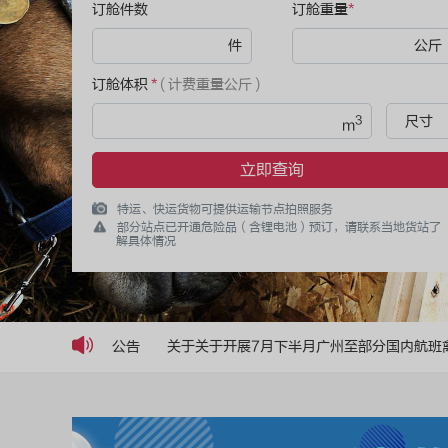
订舱件数
订舱重量
*
件
公斤
订舱体积
*
( 计费重量公斤 )
3
尺寸
m
立即查询
特运、快运货物可提供运输节点拍照服务
部分站点已开通危险品（含锂电池）预订，请联系当地货站了
解具体情况
公告
关于关于开展8月上半月广州至部分国内航班