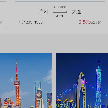
CZ6322
广州
大连
A32L
2.5元
1235-1555
起
/公斤起