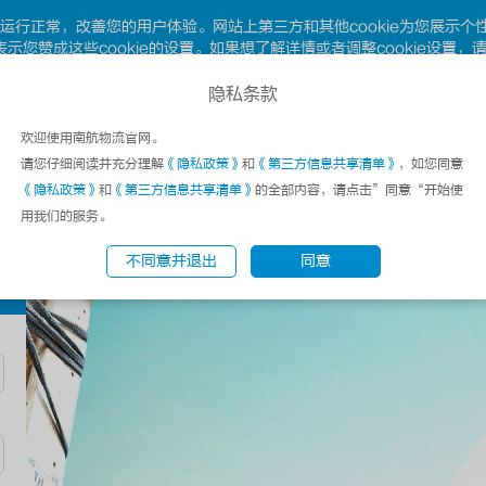
网站运行正常，改善您的用户体验。网站上第三方和其他cookie为您展示
示您赞成这些cookie的设置。如果想了解详情或者调整cookie设置，
隐私条款
客户服务热线
：4006680066；020-28288888
在
欢迎使用南航物流官网。
请您仔细阅读并充分理解
《隐私政策》
和
《第三方信息共享清单》
，如您同意
《隐私政策》
和
《第三方信息共享清单》
的全部内容，请点击”同意“开始使
交易平台
业务指南
关于我们
用我们的服务。
不同意并退出
同意