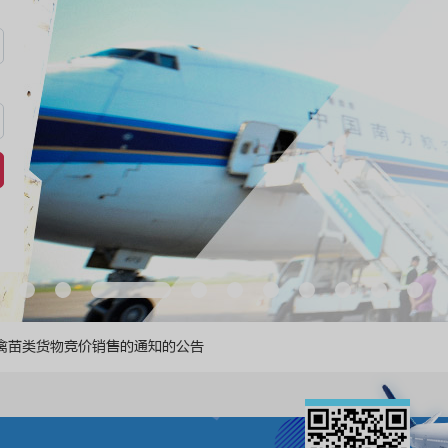
1
2
3
4
5
6
7
8
9
10
禽苗类货物竞价销售的通知的公告