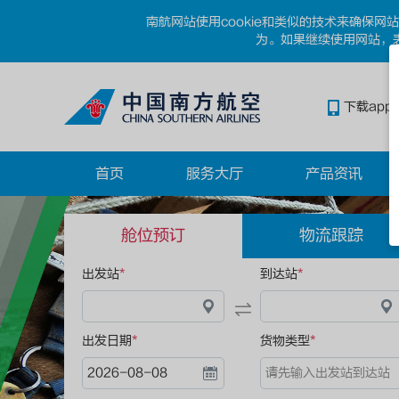
南航网站使用cookie和类似的技术来确保
为。如果继续使用网站，表
下载app
首页
服务大厅
产品资讯
舱位预订
物流跟踪
出发站
*
到达站
*
出发日期
*
货物类型
*